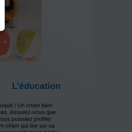
L’éducation
uqué ! Un chien bien
ces. Assurez-vous que
ous puissiez profiter
 chien qui tire sur sa