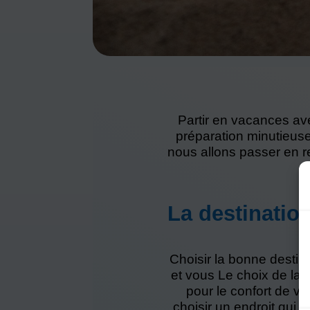
Partir en vacances av
préparation minutieuse
nous allons passer en r
La destinatio
Choisir la bonne destin
et vous Le choix de la 
pour le confort de vo
choisir un endroit qui c