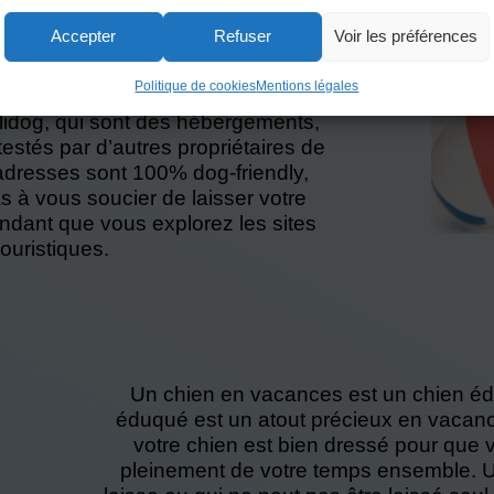
chien. Les sites Web tels
Accepter
Refuser
Voir les préférences
om sont un excellent point de
es hébergements dog-friendly qui
Politique de cookies
Mentions légales
famille. Vous pouvez y trouver des
alidog, qui sont des hébergements,
 testés par d’autres propriétaires de
adresses sont 100% dog-friendly,
 à vous soucier de laisser votre
ndant que vous explorez les sites
touristiques.
Un chien en vacances est un chien éd
éduqué est un atout précieux en vacan
votre chien est bien dressé pour que v
pleinement de votre temps ensemble. Un