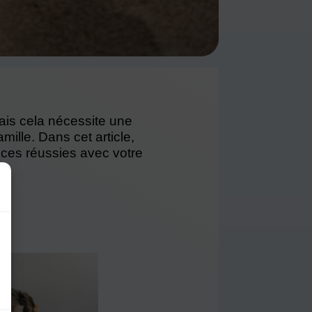
ais cela nécessite une
ille. Dans cet article,
nces réussies avec votre