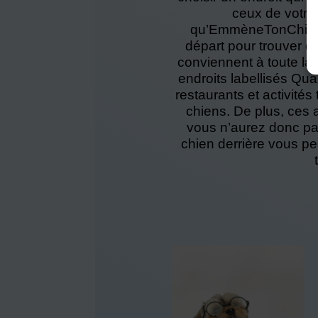
ceux de votre 
qu’EmmèneTonChien.c
départ pour trouver d
conviennent à toute la 
endroits labellisés Qu
restaurants et activités
chiens. De plus, ces 
vous n’aurez donc pas
chien derrière vous pe