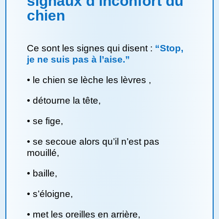
signaux d’inconfort du
chien
Ce sont les signes qui disent :
“Stop,
je ne suis pas à l’aise.”
•
le chien se lèche les lèvres ,
•
détourne la tête,
•
se fige,
•
se secoue alors qu’il n’est pas
mouillé,
•
baille,
•
s’éloigne,
•
met les oreilles en arrière,